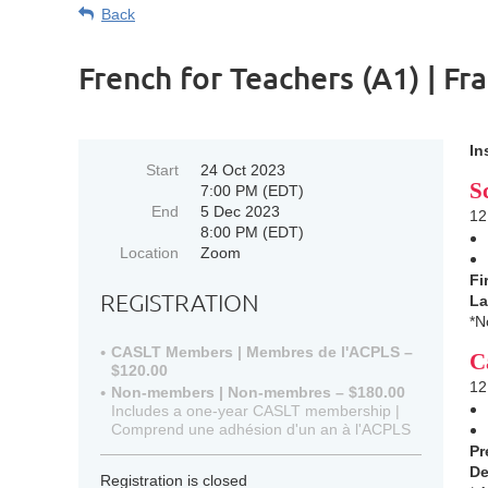
Back
French for Teachers (A1) | Fr
In
Start
24 Oct 2023
S
7:00 PM (EDT)
End
5 Dec 2023
12
8:00 PM (EDT)
Location
Zoom
Fi
REGISTRATION
La
*N
CASLT Members | Membres de l'ACPLS –
C
$120.00
12
Non-members | Non-membres – $180.00
Includes a one-year CASLT membership |
Comprend une adhésion d'un an à l'ACPLS
Pr
De
Registration is closed