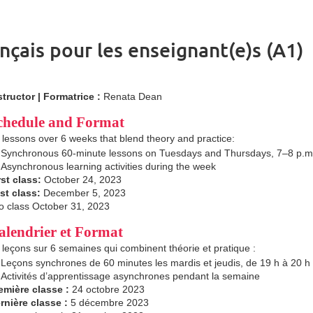
ançais pour les enseignant(e)s (A1)
structor | Formatrice :
Renata Dean
chedule and Format
 lessons over 6 weeks that blend theory and practice:
Synchronous 60-minute lessons on Tuesdays and Thursdays, 7–8 p.
Asynchronous learning activities during the week
rst class:
October 24, 2023
st class:
December 5, 2023
o class October 31, 2023
alendrier et Format
 leçons sur 6 semaines qui combinent théorie et pratique :
Leçons synchrones de 60 minutes les mardis et jeudis, de 19 h à 20 
Activités d’apprentissage asynchrones pendant la semaine
emière classe :
24 octobre 2023
rnière classe :
5 décembre 2023