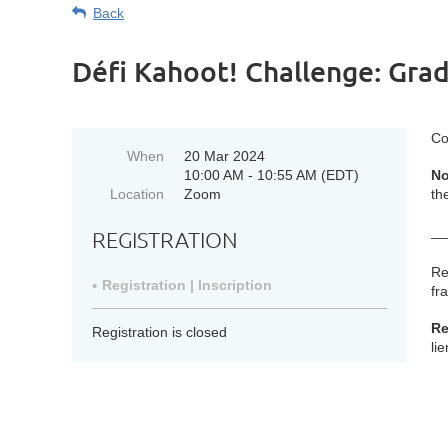
Back
Défi Kahoot! Challenge: Grad
Co
When
20 Mar 2024
10:00 AM - 10:55 AM (EDT)
No
Location
Zoom
th
__
REGISTRATION
Re
Registration | Inscription
fr
Re
Registration is closed
li