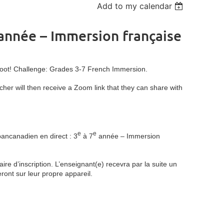
Add to my calendar
 année – Immersion française
hoot! Challenge: Grades 3-7 French Immersion.
cher will then receive a Zoom link that they can share with
e
e
pancanadien en direct : 3
à 7
année – Immersion
ire d’inscription. L’enseignant(e) recevra par la suite un
eront sur leur propre appareil.