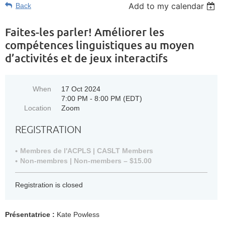
Add to my calendar
Back
Faites-les parler! Améliorer les
compétences linguistiques au moyen
d’activités et de jeux interactifs
When
17 Oct 2024
7:00 PM - 8:00 PM (EDT)
Location
Zoom
REGISTRATION
Membres de l'ACPLS | CASLT Members
Non-membres | Non-members – $15.00
Registration is closed
Présentatrice :
Kate Powless