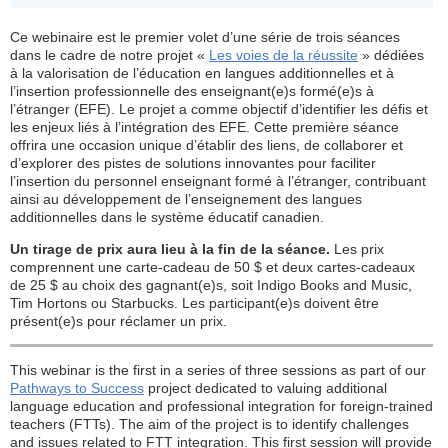
Ce webinaire est le premier volet d’une série de trois séances
dans le cadre de notre projet «
Les voies de la réussite
» dédiées
à la valorisation de l’éducation en langues additionnelles et à
l’insertion professionnelle des enseignant(e)s formé(e)s à
l’étranger (EFE). Le projet a comme objectif d’identifier les défis et
les enjeux liés à l’intégration des EFE. Cette première séance
offrira une occasion unique d’établir des liens, de collaborer et
d’explorer des pistes de solutions innovantes pour faciliter
l’insertion du personnel enseignant formé à l’étranger, contribuant
ainsi au développement de l’enseignement des langues
additionnelles dans le système éducatif canadien.
Un tirage de prix aura lieu à la fin de la séance.
Les prix
comprennent une carte-cadeau de 50 $ et deux cartes-cadeaux
de 25 $ au choix des gagnant(e)s, soit Indigo Books and Music,
Tim Hortons ou Starbucks. Les participant(e)s doivent être
présent(e)s pour réclamer un prix.
This webinar is the first in a series of three sessions as part of our
Pathways to Success
project dedicated to valuing additional
language education and professional integration for foreign-trained
teachers (FTTs). The aim of the project is to identify challenges
and issues related to FTT integration. This first session will provide