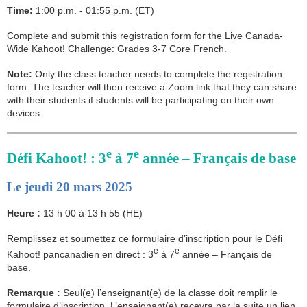
Time:
1:00 p.m. - 01:55 p.m. (ET)
Complete and submit this registration form for the Live Canada-
Wide Kahoot! Challenge: Grades 3-7 Core French.
Note:
Only the class teacher needs to complete the registration
form. The teacher will then receive a Zoom link that they can share
with their students if students will be participating on their own
devices.
e
e
Défi Kahoot! : 3
à 7
année – Français de base
Le jeudi 20 mars 2025
Heure :
13 h 00 à 13 h 55 (HE)
Remplissez et soumettez ce formulaire d’inscription pour le Défi
e
e
Kahoot! pancanadien en direct : 3
à 7
année – Français de
base.
Remarque :
Seul(e) l’enseignant(e) de la classe doit remplir le
formulaire d’inscription. L’enseignant(e) recevra par la suite un lien