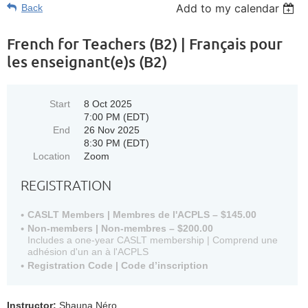
Add to my calendar
Back
French for Teachers (B2) | Français pour
les enseignant(e)s (B2)
Start
8 Oct 2025
7:00 PM (EDT)
End
26 Nov 2025
8:30 PM (EDT)
Location
Zoom
REGISTRATION
CASLT Members | Membres de l'ACPLS – $145.00
Non-members | Non-membres – $200.00
Includes a one-year CASLT membership | Comprend une
adhésion d'un an à l'ACPLS
Registration Code | Code d’inscription
Instructor:
Shauna Néro